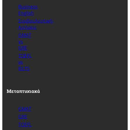
Business
English
Συμβουλευτική-
Αιτήσεις
GMAT
vs
GRE
TOEFL
vs
IELTS
Μεταπτυχιακά
GMAT
GRE
TOEFL