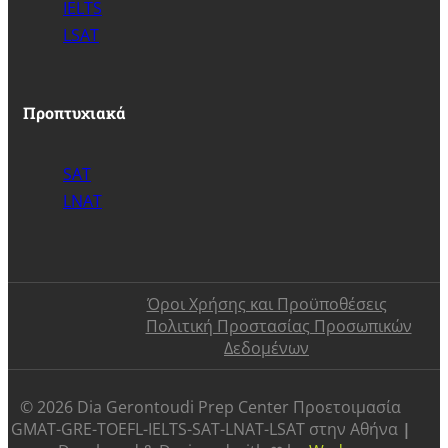
IELTS
LSAT
Προπτυχιακά
SAT
LNAT
Όροι Χρήσης και Προϋποθέσεις
Πολιτική Προστασίας Προσωπικών
Δεδομένων
©️ 2026 Dia Gerontoudi Prep Center Προετοιμασία
GMAT-GRE-TOEFL-IELTS-SAT-LNAT-LSAT στην Αθήνα
|