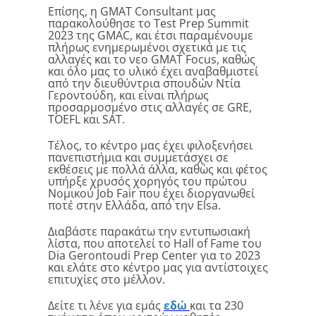
Επίσης, η GMAT Consultant μας
παρακολούθησε το Test Prep Summit
2023 της GMAC, και έτσι παραμένουμε
πλήρως ενημερωμένοι σχετικά με τις
αλλαγές και το νεο GMAT Focus, καθώς
και όλο μας το υλικό έχει αναβαθμιστεί
από την διευθύντρια σπουδών Ντία
Γεροντούδη, και είναι πλήρως
προσαρμοσμένο στις αλλαγές σε GRE,
TOEFL και SAT.
Τέλος, το κέντρο μας έχει φιλοξενήσει
πανεπιστήμια και συμμετάσχει σε
εκθέσεις με πολλά άλλα, καθώς και φέτος
υπήρξε χρυσός χορηγός του πρώτου
Νομικού Job Fair που έχει διοργανωθεί
ποτέ στην Ελλάδα, από την Elsa.
Διαβάστε παρακάτω την εντυπωσιακή
λίστα, που αποτελεί το Hall of Fame του
Dia Gerontoudi Prep Center για το 2023
και ελάτε στο κέντρο μας για αντίστοιχες
επιτυχίες στο μέλλον.
Δείτε τι λένε για εμάς
εδώ
και τα 230