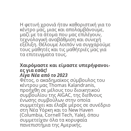
Η φετινή χρονιά ήταν καθοριστική για το
κέντρο μας, μιας και απολαμβάνουμε,
μαζί με τα άτομα που μας επιλέγουν,
τεχνολογική αναβάθμιση και συνεχή
εξέλιξη. Θέλουμε λοιπόν να συγχαρούμε
τους μαθητές και τις μαθήτριές μας για
τα επιτευγματα τους.
Χαιρόμαστε και είμαστε υπερήφανοι-
ες για εσάς!
Λίγα Νέα από το 2023
Φέτος, ο ακαδημαϊκος σύμβουλος του
κέντρου μας Thomas Kalandranis,
προήχθη σε μέλους του διοικητικού
συμβουλίου της AIGAC, της διεθνους
ένωσης συμβούλων στην οποία
συμμετέχει και έλαβε μέρος σε συνέδριο
στη Νέα Υόρκη και το New Haven
(Columbia, Cornell Tech, Yale), όπου
συμμετείχαν όλα τα κορυφαία
πανεπιστήμια της Αμερικής.