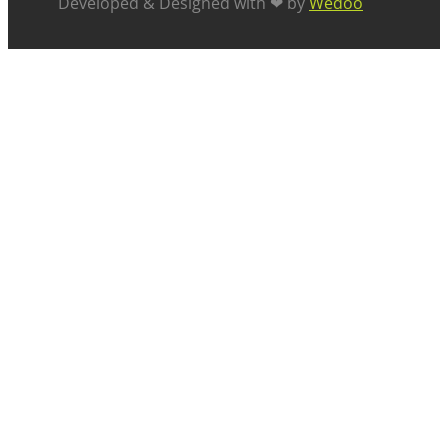
Developed & Designed with ❤ by
Wedoo
ABOUT US
SUCCESS STORIES