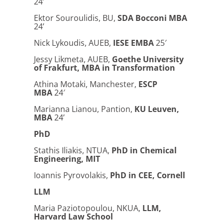
24’
Ektor Souroulidis, BU,
SDA Bocconi MBA
24’
Nick Lykoudis, AUEB,
IESE EMBA
25′
Jessy Likmeta, AUEB,
Goethe University
of Frakfurt, MBA in Transformation
Athina Motaki, Manchester,
ESCP
MBA
24′
Marianna Lianou, Pantion,
KU Leuven,
MBA
24’
PhD
Stathis Iliakis, NTUA,
PhD in Chemical
Engineering, MIT
Ioannis Pyrovolakis,
PhD in CEE
, Cornell
LLM
Maria Paziotopoulou, NKUA,
LLM,
Harvard Law School