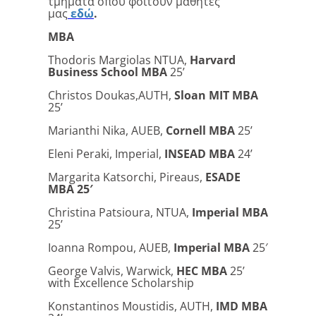
τμήματα όπου φοιτούν μαθητές
μας
εδώ
.
MBA
Thodoris Margiolas NTUA,
Harvard
Business School MBA
25’
Christos Doukas,AUTH,
Sloan MIT MBA
25’
Marianthi Nika, AUEB,
Cornell MBA
25’
Eleni Peraki, Imperial,
INSEAD MBA
24’
Margarita Katsorchi, Pireaus,
ESADE
MBA 25′
Christina Patsioura, NTUA,
Imperial MBA
25’
Ioanna Rompou, AUEB,
Imperial MBA
25′
George Valvis, Warwick,
HEC MBA
25’
with Excellence Scholarship
Konstantinos Moustidis, AUTH,
IMD MBA