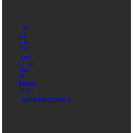
+30
211
012
7842
Βασ.
Σοφίας
98Α,
Πλ.
Μαβίλη,
Αθήνα
info@diagerontoudi.gr