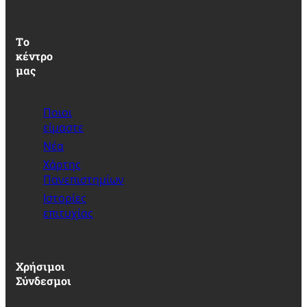
Τo
κέντρο
μας
Ποιοι
είμαστε
Νέα
Xάρτης
Πανεπιστημίων
Ιστορίες
επιτυχίας
Χρήσιμοι
Σύνδεσμοι