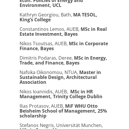
Econ. Policies of Energy and
Environment, UCL
Kathryn Georgiou, Bath,
MA TESOL,
King’s College
Constantinos Lemos, AUEB,
MSc in Real
Estate Investment, Bayes
Nikos Tsoutsas, AUEB,
MSc in Corporate
Finance, Bayes
Dimitris Podaras, Deree,
MSc in Energy,
Trade, and Finance, Bayes
Nafsika Oikonomou, NTUA,
Master in
Sustainable Design, Architectural
Association
Nikos Ioannidis, AUEB,
MSc in HR
Management, Trinity College Dublin
Ilias Protasov, AUEB,
MiF WHU Otto
Beisheim School of Management, 25%
scholarship
Stefanos Negris, Universität Munchen,