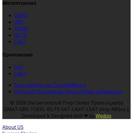
Μεταπτυχιακά
GMAT
GRE
TOEFL
IELTS
LSAT
Προπτυχιακά
SAT
LNAT
Όροι Χρήσης και Προϋποθέσεις
Πολιτική Προστασίας Προσωπικών Δεδομένων
©️ 2026 Dia Gerontoudi Prep Center Προετοιμασία
GMAT-GRE-TOEFL-IELTS-SAT-LNAT-LSAT στην Αθήνα
|
Developed & Designed with ❤ by
Wedoo
About US