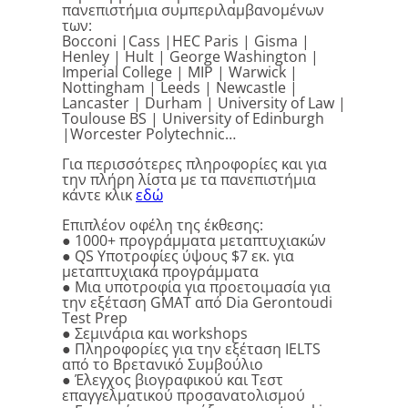
πανεπιστήμια συμπεριλαμβανομένων
των:
Bocconi |Cass |HEC Paris | Gisma |
Henley | Hult | George Washington |
Imperial College | MIP | Warwick |
Nottingham | Leeds | Newcastle |
Lancaster | Durham | University of Law |
Toulouse BS | University of Edinburgh
|Worcester Polytechnic…
Για περισσότερες πληροφορίες και για
την πλήρη λίστα με τα πανεπιστήμια
κάντε κλικ
εδώ
Επιπλέον οφέλη της έκθεσης:
● 1000+ προγράμματα μεταπτυχιακών
● QS Υποτροφίες ύψους $7 εκ. για
μεταπτυχιακά προγράμματα
● Μια υποτροφία για προετοιμασία για
την εξέταση GMAT από Dia Gerontoudi
Test Prep
● Σεμινάρια και workshops
● Πληροφορίες για την εξέταση IELTS
από το Βρετανικό Συμβούλιο
● Έλεγχος βιογραφικού και Τεστ
επαγγελματικού προσανατολισμού