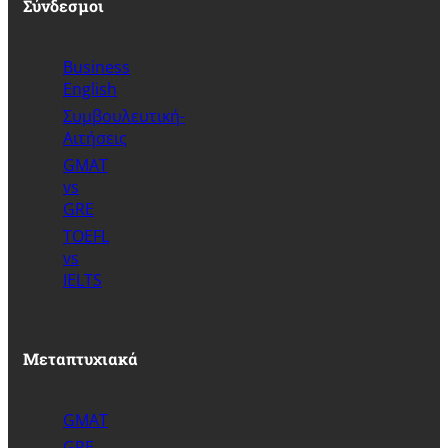
Σύνδεσμοι
Business
English
Συμβουλευτική-
Αιτήσεις
GMAT
vs
GRE
TOEFL
vs
IELTS
Μεταπτυχιακά
GMAT
GRE