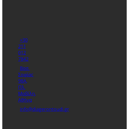
+30
211
012
7842
Βασ.
Σοφίας
98Α,
Πλ.
Μαβίλη,
Αθήνα
info@diagerontoudi.gr