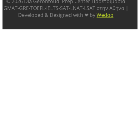
©️ 2026 Dia Gerontoudi Prep Center Προετοιμασία
GMAT-GRE-TOEFL-IELTS-SAT-LNAT-LSAT στην Αθήνα
|
Developed & Designed with ❤ by
Wedoo
ABOUT US
SUCCESS STORIES