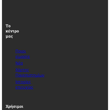
Τo
κέντρο
μας
Ποιοι
είμαστε
Νέα
Xάρτης
Πανεπιστημίων
Ιστορίες
επιτυχίας
Χρήσιμοι