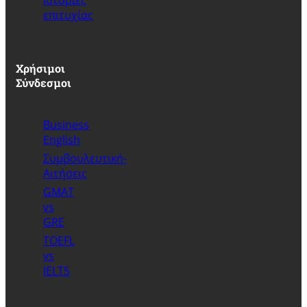
επιτυχίας
Χρήσιμοι
Σύνδεσμοι
Business
English
Συμβουλευτική-
Αιτήσεις
GMAT
vs
GRE
TOEFL
vs
IELTS