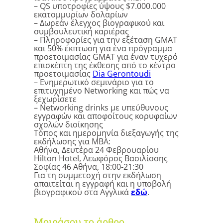
– QS υποτροφίες ύψους $7.000.000
εκατομμυρίων δολαρίων
– Δωρεάν έλεγχος βιογραφικού και
συμβουλευτική καριέρας
– Πληροφορίες για την εξέταση GMAT
και 50% έκπτωση για ένα πρόγραμμα
προετοιμασίας GMAT για έναν τυχερό
επισκέπτη της έκθεσης από το κέντρο
προετοιμασίας
Dia Gerontoudi
– Ενημερωτικό σεμινάριο για το
επιτυχημένο Networking και πώς να
ξεχωρίσετε
– Networking drinks με υπεύθυνους
εγγραφών και αποφοίτους κορυφαίων
σχολών διοίκησης
Τόπος και ημερομηνία διεξαγωγής της
εκδήλωσης για ΜΒΑ:
Αθήνα, Δευτέρα 24 Φεβρουαρίου
Hilton Hotel, Λεωφόρος Βασιλίσσης
Σοφίας 46 Αθήνα, 18:00-21:30
Για τη συμμετοχή στην εκδήλωση
απαιτείται η εγγραφή και η υποβολή
βιογραφικού στα Αγγλικά
εδώ
.
Μοιράσου το άρθρο...