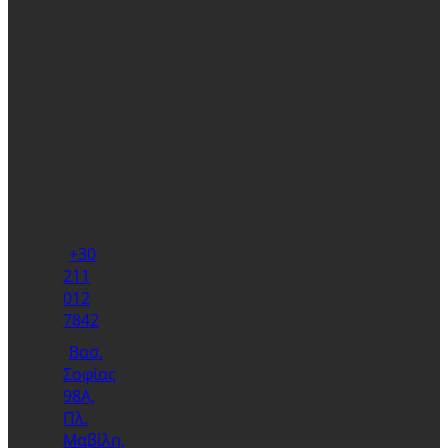
+30
211
012
7842
Βασ.
Σοφίας
98Α,
Πλ.
Μαβίλη,