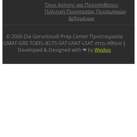
Όροι Χρήσης και Προϋποθέσεις
Πολιτική Προστασίας Προσωπικών
Δεδομένων
©️ 2026 Dia Gerontoudi Prep Center Προετοιμασία
GMAT-GRE-TOEFL-IELTS-SAT-LNAT-LSAT στην Αθήνα
|
Developed & Designed with ❤ by
Wedoo
ABOUT US
SUCCESS STORIES