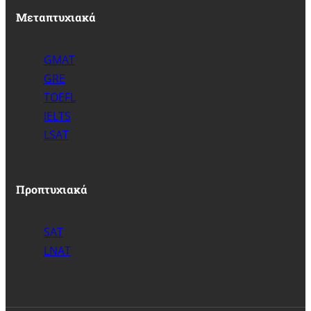
Μεταπτυχιακά
GMAT
GRE
TOEFL
IELTS
LSAT
Προπτυχιακά
SAT
LNAT