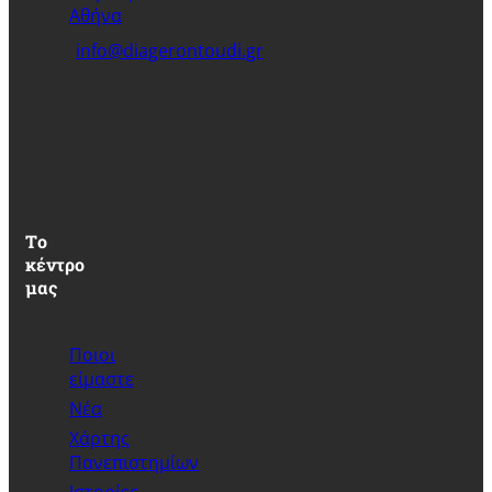
Αθήνα
info@diagerontoudi.gr
Τo
κέντρο
μας
Ποιοι
είμαστε
Νέα
Xάρτης
Πανεπιστημίων
Ιστορίες