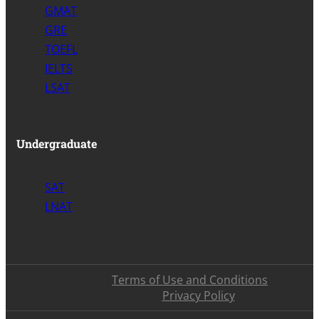
GMAT
GRE
TOEFL
IELTS
LSAT
Undergraduate
SAT
LNAT
Terms of Use and Conditions
Privacy Policy