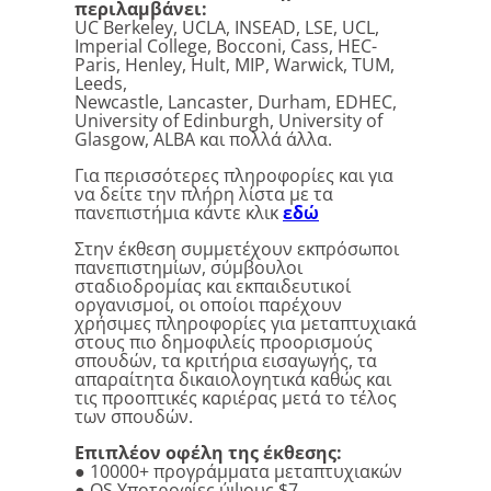
περιλαμβάνει:
UC Berkeley, UCLA, INSEAD, LSE, UCL,
Imperial College, Bocconi, Cass, HEC-
Paris, Henley, Hult, MIP, Warwick, TUM,
Leeds,
Newcastle, Lancaster, Durham, EDHEC,
University of Edinburgh, University of
Glasgow, ALBA και πολλά άλλα.
Για περισσότερες πληροφορίες και για
να δείτε την πλήρη λίστα με τα
πανεπιστήμια κάντε κλικ
εδώ
Στην έκθεση συμμετέχουν εκπρόσωποι
πανεπιστημίων, σύμβουλοι
σταδιοδρομίας και εκπαιδευτικοί
οργανισμοί, οι οποίοι παρέχουν
χρήσιμες πληροφορίες για μεταπτυχιακά
στους πιο δημοφιλείς προορισμούς
σπουδών, τα κριτήρια εισαγωγής, τα
απαραίτητα δικαιολογητικά καθώς και
τις προοπτικές καριέρας μετά το τέλος
των σπουδών.
Επιπλέον οφέλη της έκθεσης:
● 10000+ προγράμματα μεταπτυχιακών
● QS Υποτροφίες ύψους $7