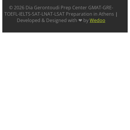
©️ 2026 Dia Gerontoudi Prep Center GMAT-GRE-
TOEFL-IELTS-SAT-LNAT-LSAT Preparation in Athens
|
Developed & Designed with ❤ by
Wedoo
ABOUT US
SUCCESS STORIES