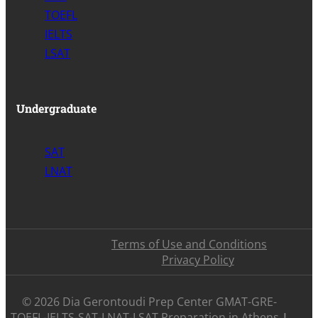
TOEFL
IELTS
LSAT
Undergraduate
SAT
LNAT
Terms of Use and Conditions
Privacy Policy
©️ 2026 Dia Gerontoudi Prep Center GMAT-GRE-
TOEFL-IELTS-SAT-LNAT-LSAT Preparation in Athens
|